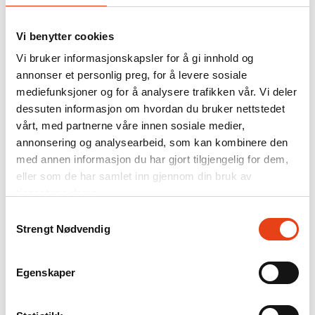
Ledige stillinger
Om Firesafe
Partnerskap og vekst
Vi benytter cookies
Referanseprosjekter
Vi bruker informasjonskapsler for å gi innhold og
Kontakt
annonser et personlig preg, for å levere sosiale
.NO
mediefunksjoner og for å analysere trafikken vår. Vi deler
DK
dessuten informasjon om hvordan du bruker nettstedet
FI
vårt, med partnerne våre innen sosiale medier,
SE
annonsering og analysearbeid, som kan kombinere den
Søk
med annen informasjon du har gjort tilgjengelig for dem,
eller som de har samlet inn gjennom din bruk av
Kontaktskjema
tjenestene deres.
Kontaktskjema er den beste måten å komme i kontakt med oss på.
Samtykkevalg
Send inn og vi hjelper deg!
Strengt Nødvendig
Kontakt oss!
Egenskaper
Privatperson eller bedrift
*
Hva gjelder henvendelsen
*