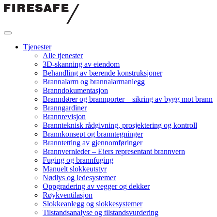
Hopp
til
innholdet
Firesafe
Tjenester
Alle tjenester
3D-skanning av eiendom
Behandling av bærende konstruksjoner
Brannalarm og brannalarmanlegg
Branndokumentasjon
Branndører og brannporter – sikring av bygg mot brann
Branngardiner
Brannrevisjon
Brannteknisk rådgivning, prosjektering og kontroll
Brannkonsept og branntegninger
Branntetting av gjennomføringer
Brannvernleder – Eiers representant brannvern
Fuging og brannfuging
Manuelt slokkeutstyr
Nødlys og ledesystemer
Oppgradering av vegger og dekker
Røykventilasjon
Slokkeanlegg og slokkesystemer
Tilstandsanalyse og tilstandsvurdering