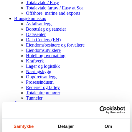
Totalavtale / Easy
Totalavtale fartøy / Easy at Sea
Offshore, marine and exports
Bransjekunnskap
Avfallsanlegg
Borettslag og sameier
Datasenter
Data Centers (EN)
Eiendomsbesittere og forvaltere
Eiendomsutviklere
Hotell og overnatting
Kraftverk
Lager og logistikk
Næringsbygg
Oppdrettsanlegg
Prosessindustri
Rederier og fartøy
Totalentreprenører
Tunneler
Årskontroller
Kurs
Produkter
Om oss
Godkjenninger
Samtykke
Detaljer
Om
Karrieresider