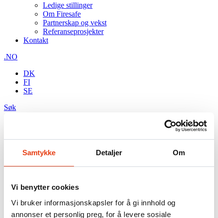
Ledige stillinger
Om Firesafe
Partnerskap og vekst
Referanseprosjekter
Kontakt
.NO
DK
FI
SE
Søk
Behandling av bærende konstruksjoner
Firesafe har løsninger for alle typer bærende konstruksjoner. Vi
Samtykke
Detaljer
Om
hjelper dere gjerne.
Kontakt oss
Vi benytter cookies
Stål
Vi bruker informasjonskapsler for å gi innhold og
annonser et personlig preg, for å levere sosiale