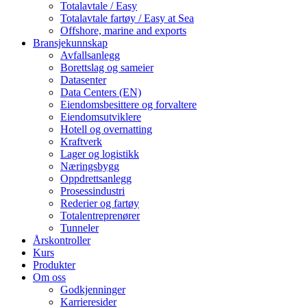
Totalavtale / Easy
Totalavtale fartøy / Easy at Sea
Offshore, marine and exports
Bransjekunnskap
Avfallsanlegg
Borettslag og sameier
Datasenter
Data Centers (EN)
Eiendomsbesittere og forvaltere
Eiendomsutviklere
Hotell og overnatting
Kraftverk
Lager og logistikk
Næringsbygg
Oppdrettsanlegg
Prosessindustri
Rederier og fartøy
Totalentreprenører
Tunneler
Årskontroller
Kurs
Produkter
Om oss
Godkjenninger
Karrieresider