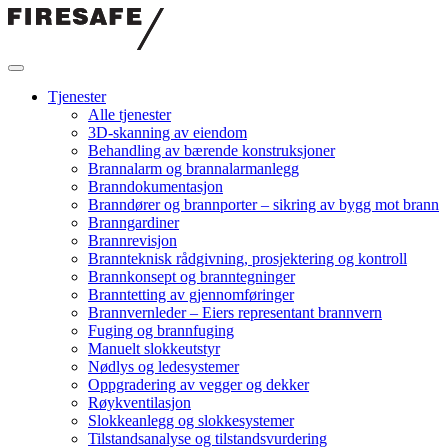
Hopp
til
innholdet
Firesafe
Tjenester
Alle tjenester
3D-skanning av eiendom
Behandling av bærende konstruksjoner
Brannalarm og brannalarmanlegg
Branndokumentasjon
Branndører og brannporter – sikring av bygg mot brann
Branngardiner
Brannrevisjon
Brannteknisk rådgivning, prosjektering og kontroll
Brannkonsept og branntegninger
Branntetting av gjennomføringer
Brannvernleder – Eiers representant brannvern
Fuging og brannfuging
Manuelt slokkeutstyr
Nødlys og ledesystemer
Oppgradering av vegger og dekker
Røykventilasjon
Slokkeanlegg og slokkesystemer
Tilstandsanalyse og tilstandsvurdering