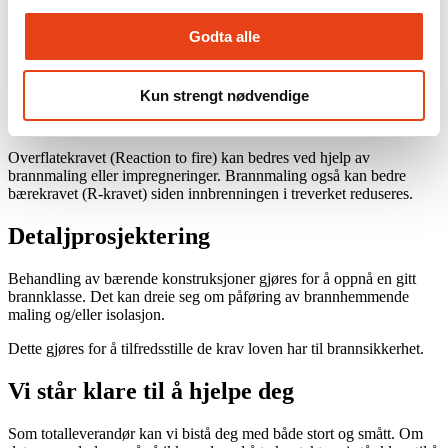
Godta alle
Tre
Tre er et brennbart materiale, men brannhemmende maling eller
Kun strengt nødvendige
impregnering kan forbedre brannmotstanden til treoverflater og gjøre
den mindre brennbar.
Overflatekravet (Reaction to fire) kan bedres ved hjelp av
brannmaling eller impregneringer. Brannmaling også kan bedre
bærekravet (R-kravet) siden innbrenningen i treverket reduseres.
Detaljprosjektering
Behandling av bærende konstruksjoner gjøres for å oppnå en gitt
brannklasse. Det kan dreie seg om påføring av brannhemmende
maling og/eller isolasjon.
Dette gjøres for å tilfredsstille de krav loven har til brannsikkerhet.
Vi står klare til å hjelpe deg
Som totalleverandør kan vi bistå deg med både stort og smått. Om