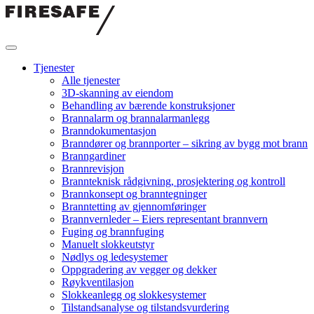
Hopp
til
innholdet
Firesafe
Tjenester
Alle tjenester
3D-skanning av eiendom
Behandling av bærende konstruksjoner
Brannalarm og brannalarmanlegg
Branndokumentasjon
Branndører og brannporter – sikring av bygg mot brann
Branngardiner
Brannrevisjon
Brannteknisk rådgivning, prosjektering og kontroll
Brannkonsept og branntegninger
Branntetting av gjennomføringer
Brannvernleder – Eiers representant brannvern
Fuging og brannfuging
Manuelt slokkeutstyr
Nødlys og ledesystemer
Oppgradering av vegger og dekker
Røykventilasjon
Slokkeanlegg og slokkesystemer
Tilstandsanalyse og tilstandsvurdering