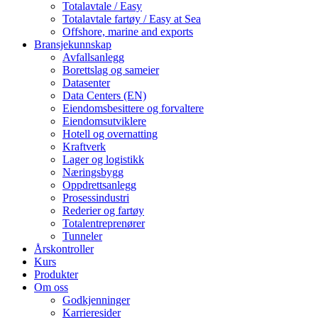
Totalavtale / Easy
Totalavtale fartøy / Easy at Sea
Offshore, marine and exports
Bransjekunnskap
Avfallsanlegg
Borettslag og sameier
Datasenter
Data Centers (EN)
Eiendomsbesittere og forvaltere
Eiendomsutviklere
Hotell og overnatting
Kraftverk
Lager og logistikk
Næringsbygg
Oppdrettsanlegg
Prosessindustri
Rederier og fartøy
Totalentreprenører
Tunneler
Årskontroller
Kurs
Produkter
Om oss
Godkjenninger
Karrieresider