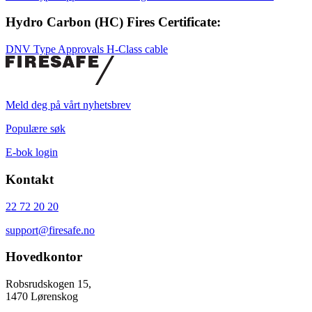
Hydro Carbon (HC) Fires Certificate:
DNV Type Approvals H-Class cable
Meld deg på vårt nyhetsbrev
Populære søk
E-bok login
Kontakt
22 72 20 20
support@firesafe.no
Hovedkontor
Robsrudskogen 15,
1470 Lørenskog