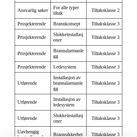
For alle typer
Ansvarlig søker
Tiltaksklasse 2
tiltak
Prosjekterende
Brannkonsept
Tiltaksklasse 3
Slukkeinstallasj
Prosjekterende
Tiltaksklasse 3
oner
Brannalarmanle
Prosjekterende
Tiltaksklasse 3
gg
Prosjekterende
Ledesystem
Tiltaksklasse 3
Installasjon av
Utførende
brannalarmanle
Tiltaksklasse 3
gg
Installasjon av
Utførende
Tiltaksklasse 3
ledesystem
Slukkeinstallasj
Utførende
Tiltaksklasse 3
oner
Uavhengig
Brannsikkerhet
Tiltaksklasse 3