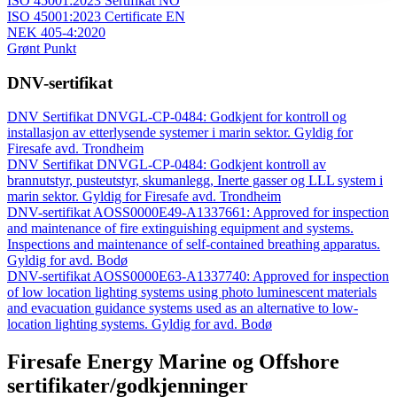
ISO 45001:2023 Sertifikat NO
ISO 45001:2023 Certificate EN
NEK 405-4:2020
Grønt Punkt
DNV-sertifikat
DNV Sertifikat DNVGL-CP-0484: Godkjent for kontroll og
installasjon av etterlysende systemer i marin sektor. Gyldig for
Firesafe avd. Trondheim
DNV Sertifikat DNVGL-CP-0484: Godkjent kontroll av
brannutstyr, pusteutstyr, skumanlegg, Inerte gasser og LLL system i
marin sektor. Gyldig for Firesafe avd. Trondheim
DNV-sertifikat AOSS0000E49-A1337661: Approved for inspection
and maintenance of fire extinguishing equipment and systems.
Inspections and maintenance of self-contained breathing apparatus.
Gyldig for avd. Bodø
DNV-sertifikat AOSS0000E63-A1337740: Approved for inspection
of low location lighting systems using photo luminescent materials
and evacuation guidance systems used as an alternative to low-
location lighting systems. Gyldig for avd. Bodø
Firesafe Energy Marine og Offshore
sertifikater/godkjenninger