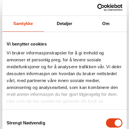
kontrollerende
Lenke til Direktoratet for byggkvalitets sentralt godkjente foretak,
Samtykke
Detaljer
Om
Firesafe AS
Firesafe erklærer ansvarsrett for prosjektering og utførende av
Bygningsmessig brannsikring, tiltaksklasse 3 (sentral
Vi benytter cookies
godkjenning for dette fagområdet finnes ikke)
NEK-405-4: Sertifisert foretak elkontroll
Vi bruker informasjonskapsler for å gi innhold og
FG-760: Brannalarmforetak
annonser et personlig preg, for å levere sosiale
FG-760: Talevarsling brannalarmforetak
mediefunksjoner og for å analysere trafikken vår. Vi deler
FG-910: Sprinklerforetak
FG godkjent personell iht FG-900 for prosjektering, kontroll,
dessuten informasjon om hvordan du bruker nettstedet
utførelse og vedlikehold.
vårt, med partnerne våre innen sosiale medier,
Lenke til Firesafe på fgkontroll.no
annonsering og analysearbeid, som kan kombinere den
Firesafe er registrert som kompetent virksomhet for
vedlikehold av håndslokkere og brannslangetromler.
med annen informasjon du har gjort tilgjengelig for dem,
Firesafe er medlem i
Brannfaglig Fellesorganisasjon
og
eller som de har samlet inn gjennom din bruk av
NORALARM BTF
.
tjenestene deres.
Firesafe er tilknyttet Achilles / Magnet JQS, Global Energy,
StartBANK og Achilles Network som kvalifikasjonsordning
Samtykkevalg
og leverandørregister.
Strengt Nødvendig
Firesafe er sertifisert i henhold til miljøstandard ISO