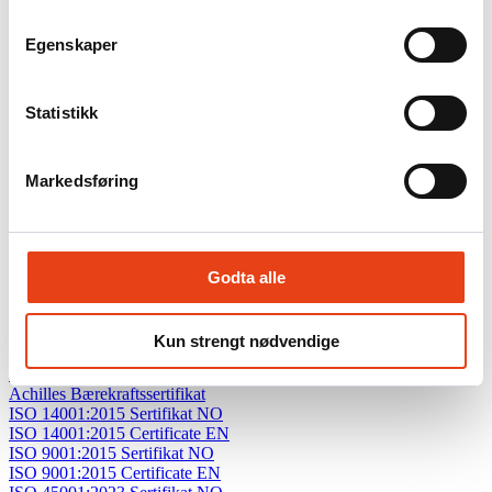
14001:2015.
Firesafe er sertifisert i henhold til kvalitetsstandard ISO
Egenskaper
9001:2015
Firesafe er sertifisert i henhold til kvalitetsstandard ISO
45001:2023
Firesafe er medlem av
Grønt Punkt
.
Statistikk
Firesafe Code of Conduct
Markedsføring
Code of Conduct Firesafe Group
Supply Chain Code of Conduct Firesafe Group
Last ned dokumentasjon:
Godta alle
Sentral Godkjenning for ansvarsrett
Achilles Global Energy Qualification System
Achilles UNCE
Kun strengt nødvendige
Achilles Network Member
Achilles StartBANK
Achilles Bærekraftssertifikat
ISO 14001:2015 Sertifikat NO
ISO 14001:2015 Certificate EN
ISO 9001:2015 Sertifikat NO
ISO 9001:2015 Certificate EN