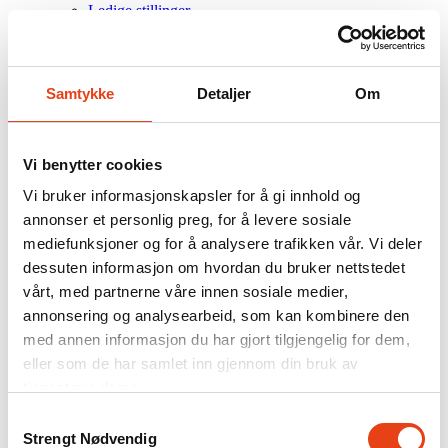
Ledige stillinger
Om Firesafe
Partnerskap og vekst
Referanseprosjekter
Kontakt
Samtykke
Detaljer
Om
.NO
DK
Vi benytter cookies
FI
SE
Vi bruker informasjonskapsler for å gi innhold og
annonser et personlig preg, for å levere sosiale
Søk
mediefunksjoner og for å analysere trafikken vår. Vi deler
Alta
dessuten informasjon om hvordan du bruker nettstedet
vårt, med partnerne våre innen sosiale medier,
For alle henvendelser (over hele Norge) står vårt Supportsenter klare
annonsering og analysearbeid, som kan kombinere den
til å hjelpe deg:
med annen informasjon du har gjort tilgjengelig for dem,
Telefon:
+47 22 72 20 20
eller som de har samlet inn gjennom din bruk av
Epost:
support@firesafe.no
tjenestene deres.
Alta / informasjon
Samtykkevalg
Adresse:
Sorenskriverveien 9, 9513 Alta
Strengt Nødvendig