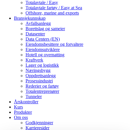
Totalavtale / Easy
Totalavtale fartøy / Easy at Sea
Offshore, marine and exports
Bransjekunnskap
Avfallsanlegg
Borettslag og sameier
Datasenter
Data Centers (EN)
Eiendomsbesittere og forvaltere
Eiendomsutviklere
Hotell og overnatting
Kraftverk
Lager og logistikk
Næringsbygg
Oppdrettsanlegg
Prosessindustri
Rederier og fartøy
Totalentreprenører
Tunneler
Årskontroller
Kurs
Produkter
Om oss
Godkjenninger
Karrieresider