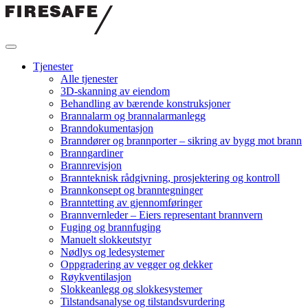
Hopp
til
innholdet
Firesafe
Tjenester
Alle tjenester
3D-skanning av eiendom
Behandling av bærende konstruksjoner
Brannalarm og brannalarmanlegg
Branndokumentasjon
Branndører og brannporter – sikring av bygg mot brann
Branngardiner
Brannrevisjon
Brannteknisk rådgivning, prosjektering og kontroll
Brannkonsept og branntegninger
Branntetting av gjennomføringer
Brannvernleder – Eiers representant brannvern
Fuging og brannfuging
Manuelt slokkeutstyr
Nødlys og ledesystemer
Oppgradering av vegger og dekker
Røykventilasjon
Slokkeanlegg og slokkesystemer
Tilstandsanalyse og tilstandsvurdering