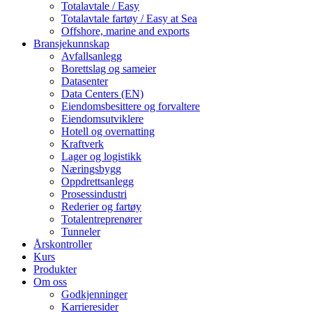
Totalavtale / Easy
Totalavtale fartøy / Easy at Sea
Offshore, marine and exports
Bransjekunnskap
Avfallsanlegg
Borettslag og sameier
Datasenter
Data Centers (EN)
Eiendomsbesittere og forvaltere
Eiendomsutviklere
Hotell og overnatting
Kraftverk
Lager og logistikk
Næringsbygg
Oppdrettsanlegg
Prosessindustri
Rederier og fartøy
Totalentreprenører
Tunneler
Årskontroller
Kurs
Produkter
Om oss
Godkjenninger
Karrieresider