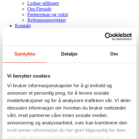
Ledige stillinger
Om Firesafe
Partnerskap og vekst
Referanseprosjekter
Kontakt
.NO
DK
FI
Samtykke
Detaljer
Om
SE
Søk
Vi benytter cookies
Firesafe
/
Artikler
Vi bruker informasjonskapsler for å gi innhold og
annonser et personlig preg, for å levere sosiale
Firesafe Energy er tildelt
mediefunksjoner og for å analysere trafikken vår. Vi deler
dessuten informasjon om hvordan du bruker nettstedet
kontrakt på Johan Castberg
vårt, med partnerne våre innen sosiale medier,
FPSO Topside
annonsering og analysearbeid, som kan kombinere den
med annen informasjon du har gjort tilgjengelig for dem,
eller som de har samlet inn gjennom din bruk av