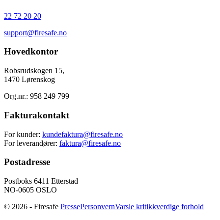
22 72 20 20
support@firesafe.no
Hovedkontor
Robsrudskogen 15,
1470 Lørenskog
Org.nr.: 958 249 799
Fakturakontakt
For kunder:
kundefaktura@firesafe.no
For leverandører:
faktura@firesafe.no
Postadresse
Postboks 6411 Etterstad
NO-0605 OSLO
© 2026 - Firesafe
Presse
Personvern
Varsle kritikkverdige forhold