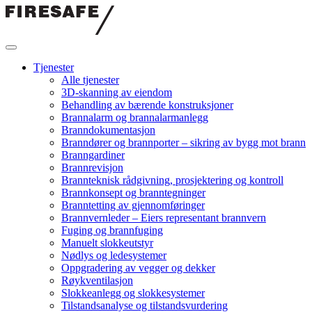
Hopp
til
innholdet
Firesafe
Tjenester
Alle tjenester
3D-skanning av eiendom
Behandling av bærende konstruksjoner
Brannalarm og brannalarmanlegg
Branndokumentasjon
Branndører og brannporter – sikring av bygg mot brann
Branngardiner
Brannrevisjon
Brannteknisk rådgivning, prosjektering og kontroll
Brannkonsept og branntegninger
Branntetting av gjennomføringer
Brannvernleder – Eiers representant brannvern
Fuging og brannfuging
Manuelt slokkeutstyr
Nødlys og ledesystemer
Oppgradering av vegger og dekker
Røykventilasjon
Slokkeanlegg og slokkesystemer
Tilstandsanalyse og tilstandsvurdering