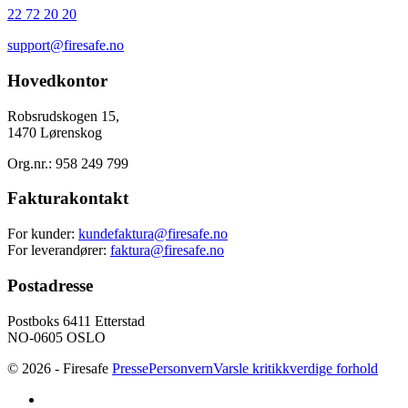
22 72 20 20
support@firesafe.no
Hovedkontor
Robsrudskogen 15,
1470 Lørenskog
Org.nr.: 958 249 799
Fakturakontakt
For kunder:
kundefaktura@firesafe.no
For leverandører:
faktura@firesafe.no
Postadresse
Postboks 6411 Etterstad
NO-0605 OSLO
© 2026 - Firesafe
Presse
Personvern
Varsle kritikkverdige forhold