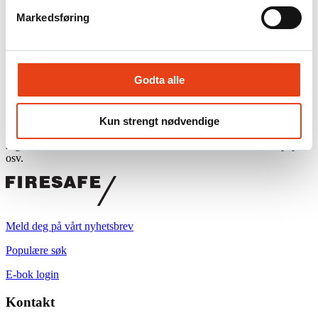
Skumslokker er mest effektivt ved væskebranner.
Markedsføring
Kullsyreslukker trenger du ved brann i elektrisk utstyr.
Brannslanger tilkoblet rent vann har mange fordeler. Vann
slokker de fleste branner, og du risikerer ikke å gå tom.
Tradisjonelt sett har pulverslukker hatt bedre effekt enn
Godta alle
skumslokker, men dagens skumapparater er nå mye mer effektivt
enn det var tidligere. Har du gassbrenner er skum ikke godkjent for
slukking av brann. Gassen må skrus av og man må legge på
et brannteppe. Co2 er for slokking av brennende vesker, elektriske
Kun strengt nødvendige
branner og overflatebranner. Co2 trekker ikke inn i dybden og egner
seg ikke for brann i fiberiøse materialer som treverk, tekstiler, papir,
osv.
Meld deg på vårt nyhetsbrev
Populære søk
E-bok login
Kontakt