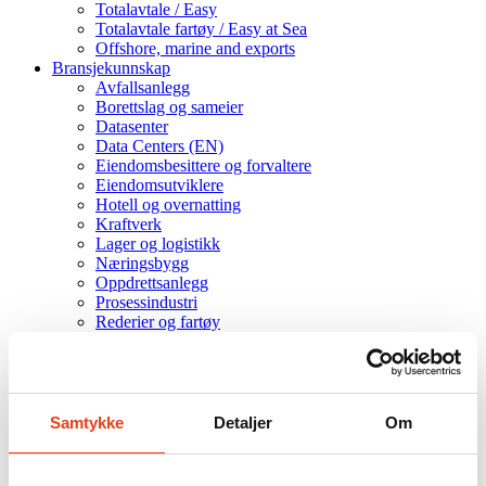
Totalavtale / Easy
Totalavtale fartøy / Easy at Sea
Offshore, marine and exports
Bransjekunnskap
Avfallsanlegg
Borettslag og sameier
Datasenter
Data Centers (EN)
Eiendomsbesittere og forvaltere
Eiendomsutviklere
Hotell og overnatting
Kraftverk
Lager og logistikk
Næringsbygg
Oppdrettsanlegg
Prosessindustri
Rederier og fartøy
Totalentreprenører
Tunneler
Årskontroller
Kurs
Produkter
Samtykke
Detaljer
Om
Om oss
Godkjenninger
Karrieresider