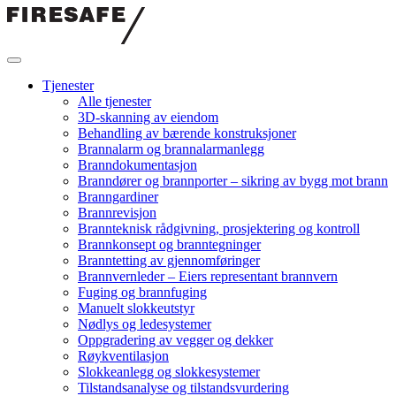
Hopp
til
innholdet
Firesafe
Tjenester
Alle tjenester
3D-skanning av eiendom
Behandling av bærende konstruksjoner
Brannalarm og brannalarmanlegg
Branndokumentasjon
Branndører og brannporter – sikring av bygg mot brann
Branngardiner
Brannrevisjon
Brannteknisk rådgivning, prosjektering og kontroll
Brannkonsept og branntegninger
Branntetting av gjennomføringer
Brannvernleder – Eiers representant brannvern
Fuging og brannfuging
Manuelt slokkeutstyr
Nødlys og ledesystemer
Oppgradering av vegger og dekker
Røykventilasjon
Slokkeanlegg og slokkesystemer
Tilstandsanalyse og tilstandsvurdering