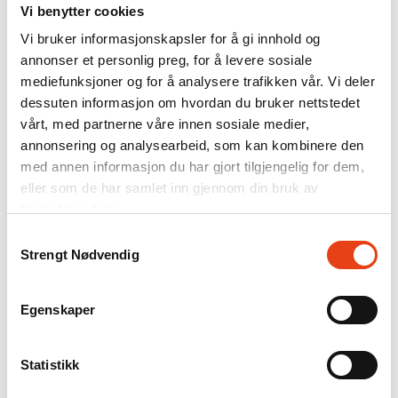
Ledige stillinger
Vi benytter cookies
Om Firesafe
Vi bruker informasjonskapsler for å gi innhold og
Partnerskap og vekst
Referanseprosjekter
annonser et personlig preg, for å levere sosiale
Kontakt
mediefunksjoner og for å analysere trafikken vår. Vi deler
dessuten informasjon om hvordan du bruker nettstedet
.NO
vårt, med partnerne våre innen sosiale medier,
DK
annonsering og analysearbeid, som kan kombinere den
FI
SE
med annen informasjon du har gjort tilgjengelig for dem,
eller som de har samlet inn gjennom din bruk av
Søk
tjenestene deres.
Firesafe
/
Samtykkevalg
Artikler
Strengt Nødvendig
Hva passer hvor? Slokkemidler
Egenskaper
Det finnes mange gode produkter med forskjellig bruksområder.
Statistikk
Pulverapparater er en god allround slokker