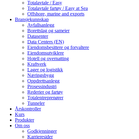
Totalavtale / Easy
Totalavtale fartøy / Easy at Sea
Offshore, marine and exports
Bransjekunnskap
Avfallsanlegg
Borettslag og sameier
Datasenter
Data Centers (EN)
Eiendomsbesittere og forvaltere
Eiendomsutviklere
Hotell og overnatting
Kraftverk
Lager og logistikk
Næringsbygg
Oppdrettsanlegg
Prosessindustri
Rederier og fartøy
Totalentreprenører
Tunneler
Årskontroller
Kurs
Produkter
Om oss
Godkjenninger
Karrieresider