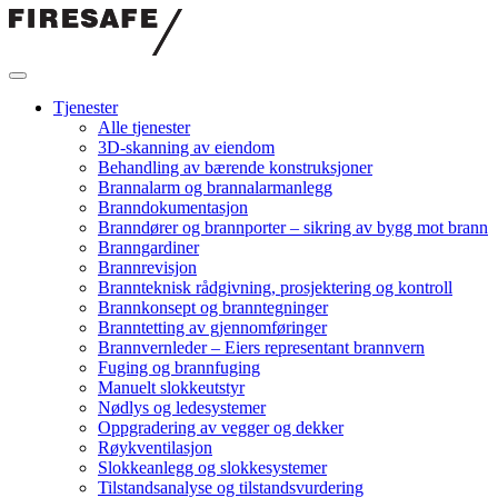
Hopp
til
innholdet
Firesafe
Tjenester
Alle tjenester
3D-skanning av eiendom
Behandling av bærende konstruksjoner
Brannalarm og brannalarmanlegg
Branndokumentasjon
Branndører og brannporter – sikring av bygg mot brann
Branngardiner
Brannrevisjon
Brannteknisk rådgivning, prosjektering og kontroll
Brannkonsept og branntegninger
Branntetting av gjennomføringer
Brannvernleder – Eiers representant brannvern
Fuging og brannfuging
Manuelt slokkeutstyr
Nødlys og ledesystemer
Oppgradering av vegger og dekker
Røykventilasjon
Slokkeanlegg og slokkesystemer
Tilstandsanalyse og tilstandsvurdering