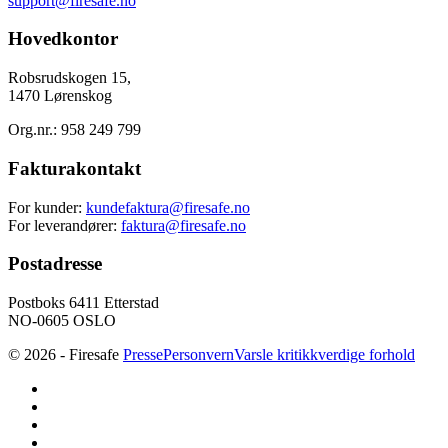
support@firesafe.no
Hovedkontor
Robsrudskogen 15,
1470 Lørenskog
Org.nr.: 958 249 799
Fakturakontakt
For kunder:
kundefaktura@firesafe.no
For leverandører:
faktura@firesafe.no
Postadresse
Postboks 6411 Etterstad
NO-0605 OSLO
© 2026 - Firesafe
Presse
Personvern
Varsle kritikkverdige forhold