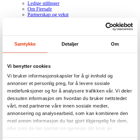
Ledige stillinger
Om Firesafe
Partnerskap og vekst
Referanseprosjekter
Kontakt
.NO
Samtykke
Detaljer
Om
DK
FI
SE
Vi benytter cookies
Søk
Vi bruker informasjonskapsler for å gi innhold og
Firesafe
/
annonser et personlig preg, for å levere sosiale
Artikler
mediefunksjoner og for å analysere trafikken vår. Vi deler
Hvordan står det til med
dessuten informasjon om hvordan du bruker nettstedet
vårt, med partnerne våre innen sosiale medier,
brannsikkerheten?
annonsering og analysearbeid, som kan kombinere den
med annen informasjon du har gjort tilgjengelig for dem,
eller som de har samlet inn gjennom din bruk av
tjenestene deres.