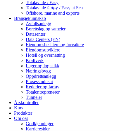
Totalavtale / Easy
Totalavtale fartøy / Easy at Sea
Offshore, marine and exports
Bransjekunnskap
Avfallsanlegg
Borettslag og sameier
Datasenter
Data Centers (EN)
Eiendomsbesittere og forvaltere
Eiendomsutviklere
Hotell og overnatting
Kraftverk
Lager og logistikk
Næringsbygg
Oppdrettsanlegg
Prosessindustri
Rederier og fartøy
Totalentreprenører
Tunneler
Årskontroller
Kurs
Produkter
Om oss
Godkjenninger
Karrieresider