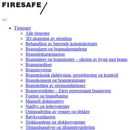
Hopp
til
innholdet
Firesafe
Tjenester
Alle tjenester
3D-skanning av eiendom
Behandling av bærende konstruksjoner
Brannalarm og brannalarmanlegg
Branndokumentasjon
Branndører og brannporter – sikring av bygg mot brann
Branngardiner
Brannrevisjon
Brannteknisk rådgivning, prosjektering og kontroll
Brannkonsept og branntegninger
Branntetting av gjennomføringer
Brannvernleder – Eiers representant brannvern
Fuging og brannfuging
Manuelt slokkeutstyr
Nødlys og ledesystemer
Oppgradering av vegger og dekker
Røykventilasjon
Slokkeanlegg og slokkesystemer
Tilstandsanalyse og tilstandsvurdering