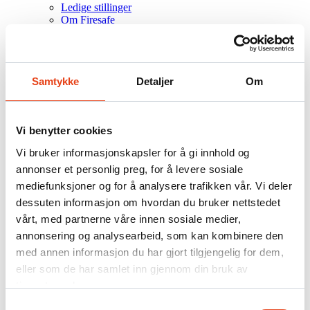
Ledige stillinger
Om Firesafe
Partnerskap og vekst
Referanseprosjekter
Kontakt
.NO
Samtykke
Detaljer
Om
DK
FI
SE
Vi benytter cookies
Vi bruker informasjonskapsler for å gi innhold og
Søk
annonser et personlig preg, for å levere sosiale
Firesafe
/
mediefunksjoner og for å analysere trafikken vår. Vi deler
Produkter
dessuten informasjon om hvordan du bruker nettstedet
Fire and blast bellows
vårt, med partnerne våre innen sosiale medier,
annonsering og analysearbeid, som kan kombinere den
med annen informasjon du har gjort tilgjengelig for dem,
eller som de har samlet inn gjennom din bruk av
For maintaining fire/blast barriers during drilling and
tjenestene deres.
intervention operations
Samtykkevalg