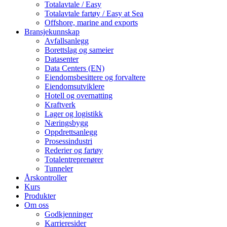
Totalavtale / Easy
Totalavtale fartøy / Easy at Sea
Offshore, marine and exports
Bransjekunnskap
Avfallsanlegg
Borettslag og sameier
Datasenter
Data Centers (EN)
Eiendomsbesittere og forvaltere
Eiendomsutviklere
Hotell og overnatting
Kraftverk
Lager og logistikk
Næringsbygg
Oppdrettsanlegg
Prosessindustri
Rederier og fartøy
Totalentreprenører
Tunneler
Årskontroller
Kurs
Produkter
Om oss
Godkjenninger
Karrieresider