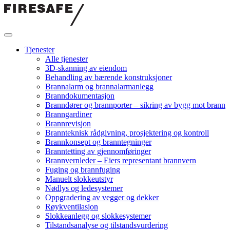
Hopp
til
innholdet
Firesafe
Tjenester
Alle tjenester
3D-skanning av eiendom
Behandling av bærende konstruksjoner
Brannalarm og brannalarmanlegg
Branndokumentasjon
Branndører og brannporter – sikring av bygg mot brann
Branngardiner
Brannrevisjon
Brannteknisk rådgivning, prosjektering og kontroll
Brannkonsept og branntegninger
Branntetting av gjennomføringer
Brannvernleder – Eiers representant brannvern
Fuging og brannfuging
Manuelt slokkeutstyr
Nødlys og ledesystemer
Oppgradering av vegger og dekker
Røykventilasjon
Slokkeanlegg og slokkesystemer
Tilstandsanalyse og tilstandsvurdering