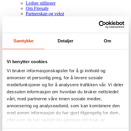
Ledige stillinger
Om Firesafe
Partnerskap og vekst
Referanseprosjekter
Kontakt
.NO
Samtykke
Detaljer
Om
DK
FI
SE
Vi benytter cookies
Søk
Vi bruker informasjonskapsler for å gi innhold og
Firesafe
/
annonser et personlig preg, for å levere sosiale
Produkter
mediefunksjoner og for å analysere trafikken vår. Vi deler
Nødlysanlegg
dessuten informasjon om hvordan du bruker nettstedet
vårt, med partnerne våre innen sosiale medier,
annonsering og analysearbeid, som kan kombinere den
med annen informasjon du har gjort tilgjengelig for dem,
Sentraliserte og desentraliserte løsninger
eller som de har samlet inn gjennom din bruk av
tjenestene deres.