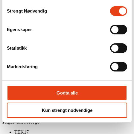
Nødlys er avgjørende for
trygg rømning ved strømbrudd eller
Samtykkevalg
brann
, og er et lovpålagt sikkerhetstiltak i de fleste bygg.
Strengt Nødvendig
Vi leverer både
sentraliserte og desentraliserte nødlysanlegg
,
tilpasset byggets størrelse, kompleksitet og driftsbehov.
Egenskaper
Sentralisert nødlysanlegg
Felles batterisentral for hele anlegget
Statistikk
Enkel overvåking og testing
Egnet for større bygg og komplekse anlegg
Desentralisert nødlysanlegg
Markedsføring
Batteri i hver armatur
Fleksibel og kostnadseffektiv løsning
Egnet for mindre og mellomstore bygg
Godta alle
Virkemåte
Ved bortfall av normal strømforsyning tennes nødlys automatisk og
sikrer synlige rømningsveier, nødutganger og viktige
Kun strengt nødvendige
sikkerhetsområder.
Regelverk i Norge
TEK17