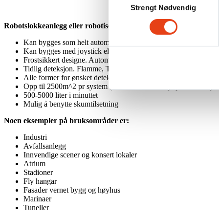
Strengt Nødvendig
Robotslokkeanlegg eller robotiserte vannkanoner:
Kan bygges som helt automatiske systemer
Kan bygges med joystick eller fjernstyring vi pc/mobil/tablet
Frostsikkert designe. Automatisk drenering etter aktivering
Tidlig deteksjon. Flamme, Thermisk, Røyk (video analytics)
Alle former for ønsket deteksjon er tilegnelig
Opp til 2500m^2 pr system ( kan utvides ved hjelp av deteksjo
500-5000 liter i minuttet
Mulig å benytte skumtilsetning
Noen eksempler på bruksområder er:
Industri
Avfallsanlegg
Innvendige scener og konsert lokaler
Atrium
Stadioner
Fly hangar
Fasader vernet bygg og høyhus
Marinaer
Tuneller