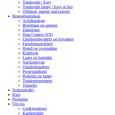
Totalavtale / Easy
Totalavtale fartøy / Easy at Sea
Offshore, marine and exports
Bransjekunnskap
Avfallsanlegg
Borettslag og sameier
Datasenter
Data Centers (EN)
Eiendomsbesittere og forvaltere
Eiendomsutviklere
Hotell og overnatting
Kraftverk
Lager og logistikk
Næringsbygg
Oppdrettsanlegg
Prosessindustri
Rederier og fartøy
Totalentreprenører
Tunneler
Årskontroller
Kurs
Produkter
Om oss
Godkjenninger
Karrieresider