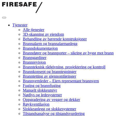
Hopp
til
innholdet
Firesafe
Tjenester
Alle tjenester
3D-skanning av eiendom
Behandling av bærende konstruksjoner
Brannalarm og brannalarmanlegg
Branndokumentasjon
Branndører og brannporter – sikring av bygg mot brann
Branngardiner
Brannrevisjon
Brannteknisk rådgivning, prosjektering og kontroll
Brannkonsept og branntegninger
Branntetting av gjennomføringer
Brannvernleder – Eiers representant brannvern
Fuging og brannfuging
Manuelt slokkeutstyr
Nødlys og ledesystemer
Oppgradering av vegger og dekker
Røykventilasjon
Slokkeanlegg og slokkesystemer
Tilstandsanalyse og tilstandsvurdering