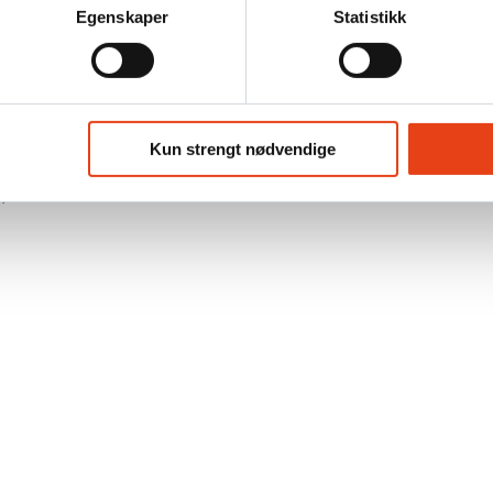
Egenskaper
Statistikk
Kontakt oss
Kun strengt nødvendige
n)