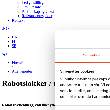
Ledige stillinger
Om Firesafe
Partnerskap og vekst
Referanseprosjekter
Kontakt
.NO
DK
FI
SE
Søk
Samtykke
Firesafe
/
Vi benytter cookies
Alle tjenester
Vi bruker informasjonskapsler
Robotslokker / robotiserte van
analysere trafikken vår. Vi 
sosiale medier, annonsering 
dem, eller som de har samlet
Robotslokkeanlegg kan tilknyttes alle typer deteksjon
Samtykkevalg