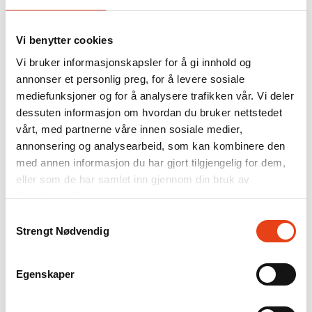
Ledige stillinger
Om Firesafe
Partnerskap og vekst
Vi benytter cookies
Referanseprosjekter
Kontakt
Vi bruker informasjonskapsler for å gi innhold og
annonser et personlig preg, for å levere sosiale
.NO
mediefunksjoner og for å analysere trafikken vår. Vi deler
DK
dessuten informasjon om hvordan du bruker nettstedet
FI
vårt, med partnerne våre innen sosiale medier,
SE
annonsering og analysearbeid, som kan kombinere den
Søk
med annen informasjon du har gjort tilgjengelig for dem,
Firesafe
/
eller som de har samlet inn gjennom din bruk av
Produkter
tjenestene deres.
Samtykkevalg
Frityrslokker
Strengt Nødvendig
Egenskaper
Frityrbrannslokkere er spesielt utviklet for å slokke brann i frityroljer
og fett.