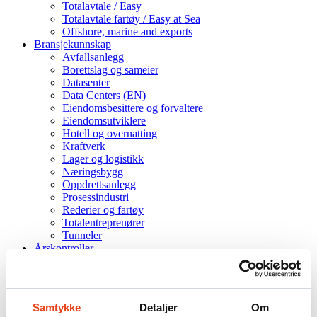
Totalavtale / Easy
Totalavtale fartøy / Easy at Sea
Offshore, marine and exports
Bransjekunnskap
Avfallsanlegg
Borettslag og sameier
Datasenter
Data Centers (EN)
Eiendomsbesittere og forvaltere
Eiendomsutviklere
Hotell og overnatting
Kraftverk
Lager og logistikk
Næringsbygg
Oppdrettsanlegg
Prosessindustri
Rederier og fartøy
Totalentreprenører
Tunneler
Årskontroller
Kurs
Produkter
Om oss
Godkjenninger
Samtykke
Detaljer
Om
Karrieresider