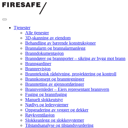
Hopp
til
innholdet
Firesafe
Tjenester
Alle tjenester
3D-skanning av eiendom
Behandling av bærende konstruksjoner
Brannalarm og brannalarmanlegg
Branndokumentasjon
Branndører og brannporter – sikring av bygg mot brann
Branngardiner
Brannrevisjon
Brannteknisk rådgivning, prosjektering og kontroll
Brannkonsept og branntegninger
Branntetting av gjennomføringer
Brannvernleder – Eiers representant brannvern
Fuging og brannfuging
Manuelt slokkeutstyr
Nødlys og ledesystemer
Oppgradering av vegger og dekker
Røykventilasjon
Slokkeanlegg og slokkesystemer
Tilstandsanalyse og tilstandsvurdering