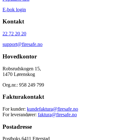
E-bok login
Kontakt
22 72 20 20
support@firesafe.no
Hovedkontor
Robsrudskogen 15,
1470 Lørenskog
Org.nr.: 958 249 799
Fakturakontakt
For kunder:
kundefaktura@firesafe.no
For leverandører:
faktura@firesafe.no
Postadresse
Postboks 6411 Etterstad