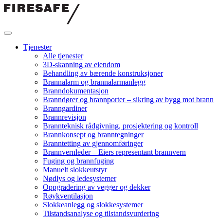
Hopp
til
innholdet
Firesafe
Tjenester
Alle tjenester
3D-skanning av eiendom
Behandling av bærende konstruksjoner
Brannalarm og brannalarmanlegg
Branndokumentasjon
Branndører og brannporter – sikring av bygg mot brann
Branngardiner
Brannrevisjon
Brannteknisk rådgivning, prosjektering og kontroll
Brannkonsept og branntegninger
Branntetting av gjennomføringer
Brannvernleder – Eiers representant brannvern
Fuging og brannfuging
Manuelt slokkeutstyr
Nødlys og ledesystemer
Oppgradering av vegger og dekker
Røykventilasjon
Slokkeanlegg og slokkesystemer
Tilstandsanalyse og tilstandsvurdering