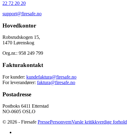
22 72 20 20
support@firesafe.no
Hovedkontor
Robsrudskogen 15,
1470 Lørenskog
Org.nr.: 958 249 799
Fakturakontakt
For kunder:
kundefaktura@firesafe.no
For leverandører:
faktura@firesafe.no
Postadresse
Postboks 6411 Etterstad
NO-0605 OSLO
© 2026 - Firesafe
Presse
Personvern
Varsle kritikkverdige forhold