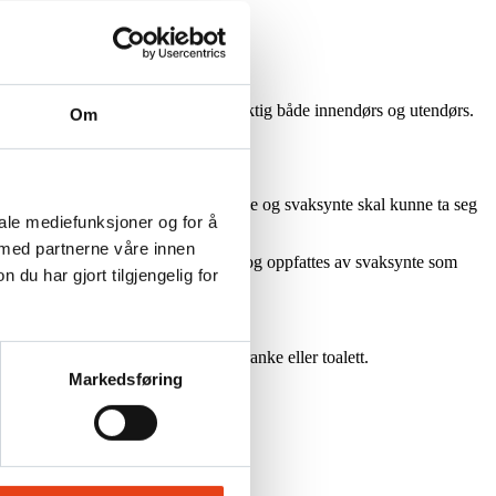
erking, og forklarer hvorfor det er viktig både innendørs og utendørs.
Om
med taktil merking er at synshemmede og svaksynte skal kunne ta seg
iale mediefunksjoner og for å
 med partnerne våre innen
fattes av blinde ved bruk av stokk, og oppfattes av svaksynte som
u har gjort tilgjengelig for
 eller foran en heis, resepsjonsskranke eller toalett.
Markedsføring