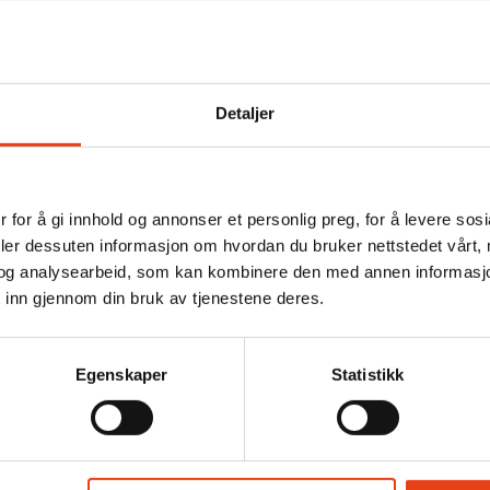
ksjonsevne, og er påbudt i henhold til universell utforming.
ge og i nødsituasjoner. På denne siden gir vi deg en innføring i taktil m
Detaljer
r mennesker ferdes. Ordet taktil betyr noe som kan berøres. Hensikten 
 for å gi innhold og annonser et personlig preg, for å levere sos
tte gjelder alle offentlige plasser og bygninger.
deler dessuten informasjon om hvordan du bruker nettstedet vårt,
vå, materialer og farge. På denne måten kan taktil oppmerking både opp
og analysearbeid, som kan kombinere den med annen informasjon d
 merking på.
 inn gjennom din bruk av tjenestene deres.
egel på toppen av en trapp.
markerer et knutepunkt. Det kan for eksempel være i bunnen av en trapp,
Egenskaper
Statistikk
 tuppen av trappetrinn.
e punkter.
kter her