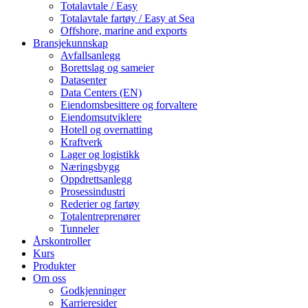
Totalavtale / Easy
Totalavtale fartøy / Easy at Sea
Offshore, marine and exports
Bransjekunnskap
Avfallsanlegg
Borettslag og sameier
Datasenter
Data Centers (EN)
Eiendomsbesittere og forvaltere
Eiendomsutviklere
Hotell og overnatting
Kraftverk
Lager og logistikk
Næringsbygg
Oppdrettsanlegg
Prosessindustri
Rederier og fartøy
Totalentreprenører
Tunneler
Årskontroller
Kurs
Produkter
Om oss
Godkjenninger
Karrieresider