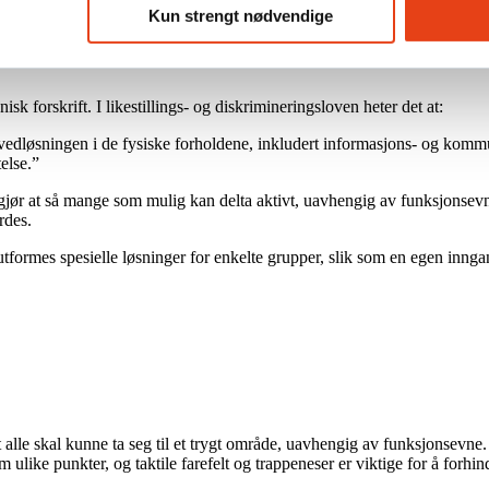
Kun strengt nødvendige
sk forskrift. I likestillings- og diskrimineringsloven heter det at:
ovedløsningen i de fysiske forholdene, inkludert informasjons- og komm
else.”
jør at så mange som mulig kan delta aktivt, uavhengig av funksjonsevn
rdes.
formes spesielle løsninger for enkelte grupper, slik som en egen inngang
 at alle skal kunne ta seg til et trygt område, uavhengig av funksjonsevne.
om ulike punkter, og taktile farefelt og trappeneser er viktige for å forhin