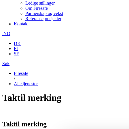
Ledige stillinger
Om Firesafe
Partnerskap og vekst
Referanseprosjekter
Kontakt
.NO
DK
FI
SE
Søk
Firesafe
/
Alle tjenester
Taktil merking
Taktil merking