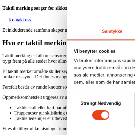
Taktil merking sørger for sikker ferdsel for alle uavhengig av fun
Kontakt oss
Et inkluderende samfunn skaper trygg ferdsel for alle, både i det dagli
Samtykke
Hva er taktil merking?
Vi benytter cookies
Taktil merking er følbare sensorer som markerer endringer i banen de
Vi bruker informasjonskapsler
trygt frem på alle steder hvor allmennheten ferdes og oppholder seg. De
analysere trafikken vår. Vi 
Et taktilt merket område skiller seg fra omgivelsene gjennom høydeni
sosiale medier, annonsering 
bruker restsynet. Det finnes mange forskjellige måter å utforme taktil
dem, eller som de har samlet
Farefelt består av runde knotter som monteres i et fast mønster, som r
Samtykkevalg
Oppmerksomhetsfelt utgjøres av avlange knotter i et fast mønster, som 
Strengt Nødvendig
Taktile skilt eller kart har uthevet, følbar informasjon.
Trappeneser gir sklisikring og luminanskontrast, og monteres på
Taktile ledelinjer er uthevede lister som leder vei mellom viktig
Firesafe tilbyr ulike løsninger innen taktil merking.
Se alle våre produ